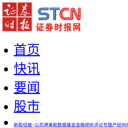
首页
快讯
要闻
股市
新股
信披+
公司
港美股
数据
基金
金融
视听
评论
专题
产经
创