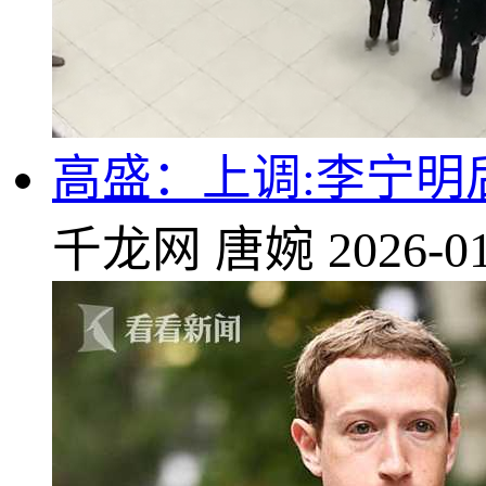
高盛：上调:李宁明
千龙网
唐婉
2026-01