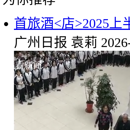
首旅酒<店>2025上
广州日报
袁莉
2026