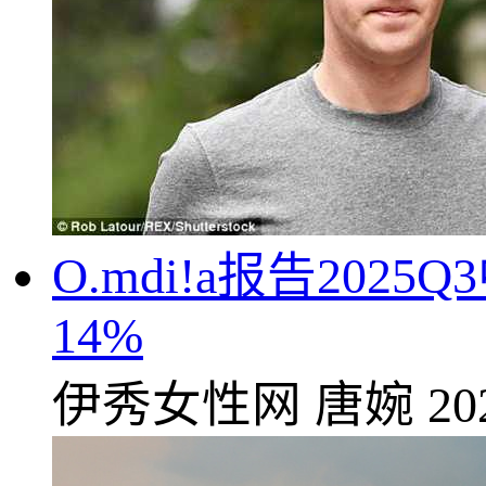
O.mdi!a报告20
14%
伊秀女性网
唐婉
20