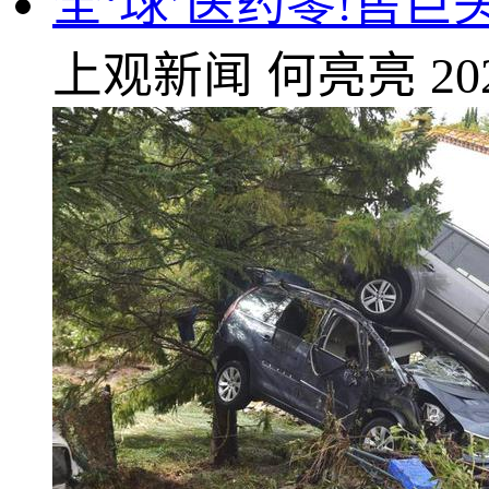
全‘球’医药零!售
上观新闻
何亮亮
20